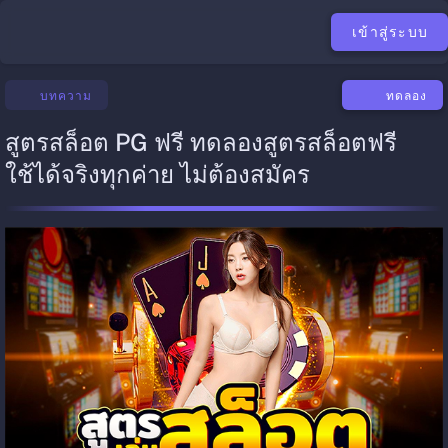
เข้าสู่ระบบ
บทความ
ทดลอง
สูตรสล็อต PG ฟรี ทดลองสูตรสล็อตฟรี
ใช้ได้จริงทุกค่าย ไม่ต้องสมัคร