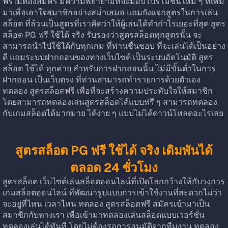
ฟรีไม่ต้องสมัคร มีความพยายามที่จะมอบโปรโมชั่นใหม่ ๆ ที่เพิ่ม
มาเพื่อเอาใจสมาชิกอย่างสม่ำเสมอ แถมยังแจกสูตรในการเล่น
สล็อต ที่ล้วนเป็นสูตรที่เราคิดว่าให้ผู้เล่นได้ทำกำไรเยอะที่สุด สูตร
สล็อต PG ฟรี ใช้ได้ จริง รับรองว่าสูตรสล็อตทุกสูตรนั้น จะ
สามารถนำไปใช้ได้กับทุกเกม ที่ท่านชื่นชอบ ที่จะเล่นได้เป็นอย่าง
ดี แถมระบบฝากถอนของทางเว็บไซต์ เป็นระบบอัตโนมัติ สูตร
สล็อต ใช้ได้ ทุกค่าย สำหรับการฝากถอนนั้น ไม่มีขั้นต่ำในการ
ฝากถอน เป็นเว็บตรง ที่ท่านสามารถทำรายการด้วยตัวเอง 
ทดลอง สูตรสล็อตฟรี เพื่อที่จะสร้างความประทับใจให้สมาชิก 
โดยสามารถทดลองเล่นสูตรสล็อตได้แบบฟรี ๆ สามารถทดลอง
กับเกมสล็อตได้มากมาย ได้ง่าย ๆ แบบไม่ได้ดาวน์โหลดอะไรเลย
สูตรสล็อต PG ฟรี ใช้ได้ จริง เดิมพันได้
ตลอด 24 ชั่วโมง
สูตรสล็อต เว็บไซต์เล่นสล็อตออนไลน์ที่เปิดโลกกว้างให้กับวงการ
เกมสล็อตออนไลน์ ที่พัฒนารูปแบบการเข้าใช้งานที่สะดวกไม่ว่า
จะอยู่ที่ไหน เวลาไหน ทดลอง สูตรสล็อตฟรี สมัครเข้ามาเป็น
สมาชิกกับทางเรา เพื่อเข้ามาทดลองเล่นสล็อตแบบเวอร์ชั่น
ทดลองเล่นได้ทันที โดยไม่ต้องรอการอนุมัติจากทีมงาน ทดลอง