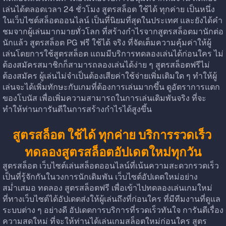
เล่นได้ตลอดเวลา 24 ชั่วโมง สูตรสล็อต ใช้ได้ ทุกค่าย เป็นหนึ่ง
ในเว็บไซต์สล็อตออนไลน์ เป็นที่นิยมที่สุดในประเทศ และยังได้คำ
ชมจากผู้เล่นมากมายทั่วโลก ที่สร้างกำไรจากสูตรสล็อตมานักต่อ
นักแล้ว สูตรสล็อต PG ฟรี ใช้ได้ จริง ที่จัดเต็มความคุ้มค่าให้ผู้
เล่นโดยการใช้สูตรสล็อต แถมมีบริการทดลองเล่นได้ก่อนใคร ไม่
ต้องสมัครสมาชิกก็สามารถลองเล่นได้ง่าย ๆ สูตรสล็อตฟรีไม่
ต้องสมัคร ผู้เล่นไม่จำเป็นต้องเสียค่าใช้จ่ายเพิ่มเติมใด ๆ ทำให้ผู้
เล่นจะได้เพิ่มทักษะกับเกมที่ต้องการเล่นมากขึ้น ดูอัตราการแตก
ของโบนัส เพื่อเพิ่มความสามารถในการเล่นเดิมพันจริง ที่จะ
ทำให้ท่านการันตีในการสร้างกำไรได้สูงขึ้น
สูตรสล็อต ใช้ได้ ทุกค่าย บริการรวดเร็ว 
ทดลองสูตรสล็อตอัปเดตใหม่ทุกวัน
สูตรสล็อต เว็บไซต์เล่นสล็อตออนไลน์ที่เน้นความสะดวกรวดเร็ว 
เป็นที่รู้จักกันในวงการนักเดิมพัน เว็บไซต์อัปเดตใหม่อย่าง
สม่ำเสมอ ทดลอง สูตรสล็อตฟรี เพื่อเข้าไปทดลองเล่นเกมใหม่ 
ที่ทางเว็บไซต์ได้อัปเดตส่งให้ผู้เล่นถึงที่ก่อนใคร ที่มีทีมงานที่ดูแล
ระบบต่าง ๆ อย่างดี อัปเดตการบริการที่รวดเร็วทันใจ การันตีเรื่อง
ความสดใหม่ ที่จะให้ท่านได้เล่นเกมสล็อตใหม่ก่อนใคร สูตร